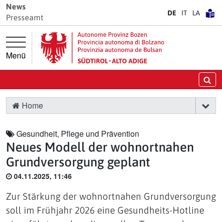
Springe direkt zur Hauptnavigation
Springe direkt zum Inhalt
News
DE
IT
LA
Presseamt
Menü
Su
Home
Gesundheit, Pflege und Prävention
Neues Modell der wohnortnahen
Grundversorgung geplant
04.11.2025, 11:46
Zur Stärkung der wohnortnahen Grundversorgung
soll im Frühjahr 2026 eine Gesundheits-Hotline