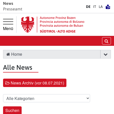
Springe direkt zur Hauptnavigation
Springe direkt zum Inhalt
News
DE
IT
LA
Presseamt
Menü
Su
Home
Alle News
News Archiv (vor 08.07.2021)
Kategorie
Suchen