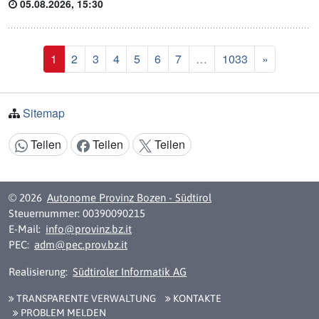
05.08.2026, 15:30
Last
Nächste
1
2
3
4
5
6
7
…
1033
»
Sitemap
Teilen
Teilen
Teilen
Inhalt teilen:
© 2026
Autonome Provinz Bozen - Südtirol
Steuernummer: 00390090215
E-Mail:
info@provinz.bz.it
PEC:
adm@pec.prov.bz.it
Realisierung:
Südtiroler Informatik AG
TRANSPARENTE VERWALTUNG
KONTAKTE
PROBLEM MELDEN