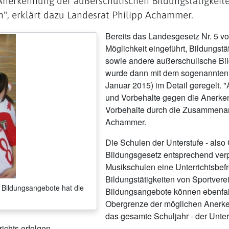
nerkennung der außerschulischen Bildungstätigkeiten
", erklärt dazu Landesrat Philipp Achammer.
Bereits das Landesgesetz Nr. 5 vom
Möglichkeit eingeführt, Bildungst
sowie andere außerschulische Bi
wurde dann mit dem sogenannten 
Januar 2015) im Detail geregelt.
und Vorbehalte gegen die Anerken
Vorbehalte durch die Zusammenar
Achammer.
Die Schulen der Unterstufe - also
Bildungsgesetz entsprechend verpfl
Musikschulen eine Unterrichtsbe
Bildungstätigkeiten von Sportvere
r Bildungsangebote hat die
Bildungsangebote können ebenfall
Obergrenze der möglichen Anerk
das gesamte Schuljahr - der Unterr
ichts erfolgen.