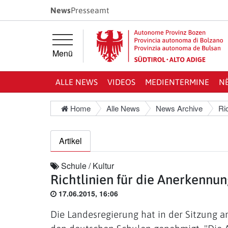
Springe direkt zur Hauptnavigation
Springe direkt zum Inhalt
News
Presseamt
Menü
ALLE NEWS
VIDEOS
MEDIENTERMINE
N
Home
Alle News
News Archive
Ri
Artikel
Schule / Kultur
Richtlinien für die Anerkenn
17.06.2015, 16:06
Die Landesregierung hat in der Sitzung 