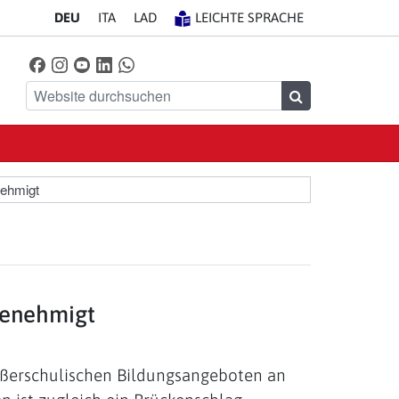
DE
U
IT
A
LA
D
LEICHTE SPRACHE
Facebook
Instagram
YouTube
LinkedIn
WhatsApp
Finde uns auf
Website durchsuchen
Suchen
nehmigt
genehmigt
außerschulischen Bildungsangeboten an