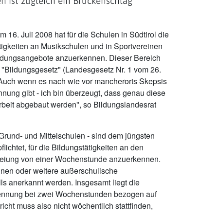
 ist zugleich ein Brückenschlag
 16. Juli 2008 hat für die Schulen in Südtirol die
ätigkeiten an Musikschulen und in Sportvereinen
ldungsangebote anzuerkennen. Dieser Bereich
"Bildungsgesetz" (Landesgesetz Nr. 1 vom 26.
 "Auch wenn es nach wie vor mancherorts Skepsis
nung gibt - ich bin überzeugt, dass genau diese
beit abgebaut werden", so Bildungslandesrat
 Grund- und Mittelschulen - sind dem jüngsten
ichtet, für die Bildungstätigkeiten an den
freiung von einer Wochenstunde anzuerkennen.
inen oder weitere außerschulische
s anerkannt werden. Insgesamt liegt die
ennung bei zwei Wochenstunden bezogen auf
icht muss also nicht wöchentlich stattfinden,