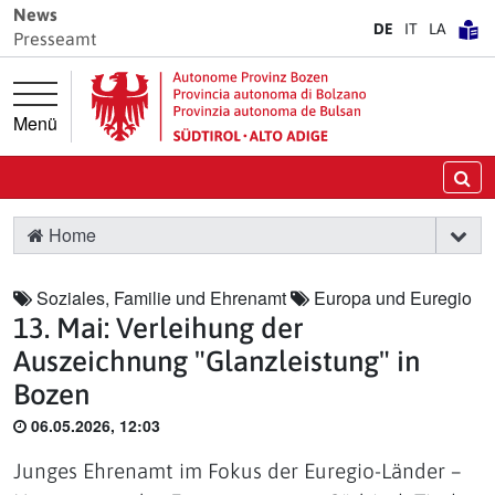
Springe direkt zur Hauptnavigation
Springe direkt zum Inhalt
News
DE
IT
LA
Presseamt
Menü
Su
Home
Soziales, Familie und Ehrenamt
Europa und Euregio
13. Mai: Verleihung der
Auszeichnung "Glanzleistung" in
Bozen
06.05.2026, 12:03
Junges Ehrenamt im Fokus der Euregio-Länder –