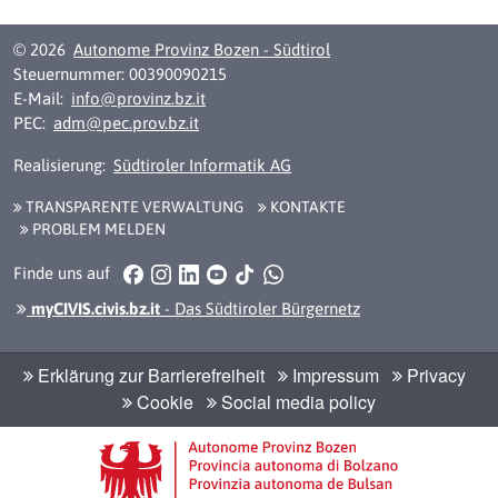
© 2026
Autonome Provinz Bozen - Südtirol
Steuernummer: 00390090215
E-Mail:
info@provinz.bz.it
PEC:
adm@pec.prov.bz.it
Realisierung:
Südtiroler Informatik AG
TRANSPARENTE VERWALTUNG
KONTAKTE
PROBLEM MELDEN
Facebook
Instagram
LinkedIn
YouTube
TikTok
WhatsApp
Finde uns auf
myCIVIS.civis.bz.it
- Das Südtiroler Bürgernetz
Erklärung zur Barrierefreiheit
Impressum
Privacy
Cookie
Social media policy