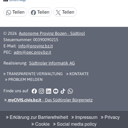
Teilen
Teilen
Teilen
Inhalt teilen:
© 2026
Autonome Provinz Bozen - Südtirol
Steuernummer: 00390090215
E-Mail:
info@provinz.bz.it
PEC:
adm@pec.prov.bz.it
Realisierung:
Südtiroler Informatik AG
TRANSPARENTE VERWALTUNG
KONTAKTE
PROBLEM MELDEN
Facebook
Instagram
LinkedIn
YouTube
TikTok
WhatsApp
Finde uns auf
myCIVIS.civis.bz.it
- Das Südtiroler Bürgernetz
Erklärung zur Barrierefreiheit
Impressum
Privacy
Cookie
Social media policy