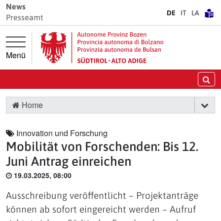
Springe direkt zur Hauptnavigation
Springe direkt zum Inhalt
News
DE
IT
LA
Presseamt
Menü
Su
Home
Innovation und Forschung
Mobilität von Forschenden: Bis 12.
Juni Antrag einreichen
19.03.2025, 08:00
Ausschreibung veröffentlicht – Projektanträge
können ab sofort eingereicht werden – Aufruf