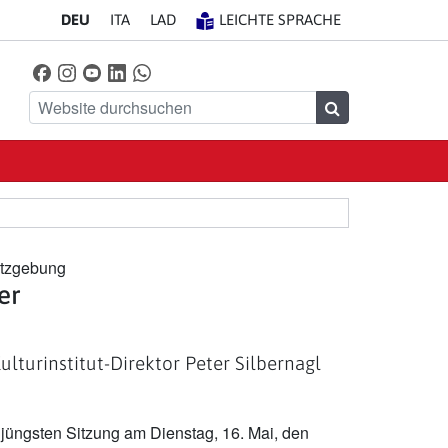
DE
U
IT
A
LA
D
LEICHTE SPRACHE
Facebook
Instagram
YouTube
LinkedIn
WhatsApp
Finde uns auf
Website durchsuchen
Suchen
tzgebung
er
lturinstitut-Direktor Peter Silbernagl
r jüngsten Sitzung am Dienstag, 16. Mai, den