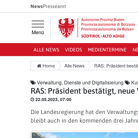
Springe direkt zur Hauptnavigation
Springe direkt zum Inhalt
News
Presseamt
Menü
ALLE NEWS
VIDEOS
MEDIENTERMINE
N
Home
Alle News
RAS: Präsident bestä
Verwaltung, Dienste und Digitalisierung
Kul
RAS: Präsident bestätigt, neu
22.05.2023, 07:00
Die Landesregierung hat den Verwaltungsr
bleibt auch in den kommenden drei Jahre