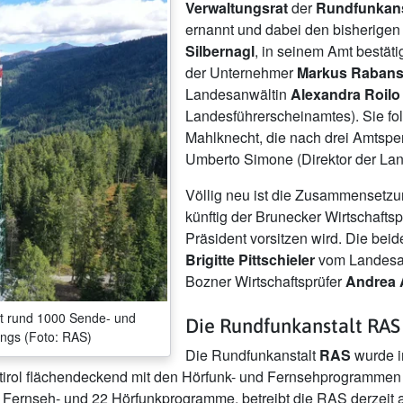
Verwaltungsrat
der
Rundfunkanst
ernannt und dabei den bisherigen
Silbernagl
, in seinem Amt bestäti
der Unternehmer
Markus Rabans
Landesanwältin
Alexandra Roil
Landesführerscheinamtes). Sie fo
Mahlknecht, die nach drei Amtspe
Umberto Simone (Direktor der Lan
Völlig neu ist die Zusammensetz
künftig der Brunecker Wirtschafts
Präsident vorsitzen wird. Die be
Brigitte Pittschieler
vom Landesa
Bozner Wirtschaftsprüfer
Andrea 
it rund 1000 Sende- und
Die Rundfunkanstalt RAS
ings (Foto: RAS)
Die Rundfunkanstalt
RAS
wurde i
tirol flächendeckend mit den Hörfunk- und Fernsehprogrammen
0 Fernseh- und 22 Hörfunkprogramme, betreibt die RAS derzeit