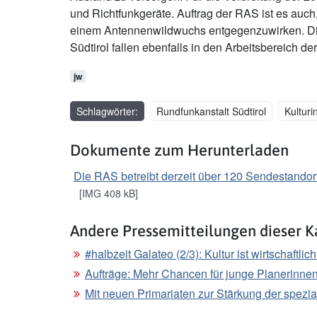
und Richtfunkgeräte. Auftrag der RAS ist es auc
einem Antennenwildwuchs entgegenzuwirken. Die 
Südtirol fallen ebenfalls in den Arbeitsbereich d
jw
Schlagwörter:
Rundfunkanstalt Südtirol
Kulturi
Dokumente zum Herunterladen
Die RAS betreibt derzeit über 120 Sendestandor
[IMG 408 kB]
Andere Pressemitteilungen dieser K
#halbzeit Galateo (2/3): Kultur ist wirtschaftli
Aufträge: Mehr Chancen für junge Planerinnen
Mit neuen Primariaten zur Stärkung der spezia