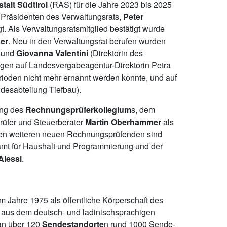
alt Südtirol
(RAS) für die Jahre 2023 bis 2025
 Präsidenten des Verwaltungsrats,
Peter
gt. Als Verwaltungsratsmitglied bestätigt wurde
er
. Neu in den Verwaltungsrat berufen wurden
o
und
Giovanna Valentini
(Direktorin des
lgen auf Landesvergabeagentur-Direktorin Petra
rioden nicht mehr ernannt werden konnte, und auf
desabteilung Tiefbau).
ung des
Rechnungsprüferkollegium
s, dem
prüfer und Steuerberater
Martin Oberhammer
als
iden weiteren neuen Rechnungsprüfenden sind
mt für Haushalt und Programmierung
und der
Alessi
.
m Jahre 1975 als öffentliche Körperschaft des
 aus dem deutsch- und ladinischsprachigen
 an über 120
Sendestandorte
n rund 1000 Sende-